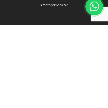
simorra@simorra.net
ZARAGOZA
Polígono Industrial La Noria,
16-17 nave 5 50730 El Burgo de Ebro
Zaragoza
976 914 044
recambios.zar@simorra.net
SERVICIOS
Alquiler
Postventa
Productos