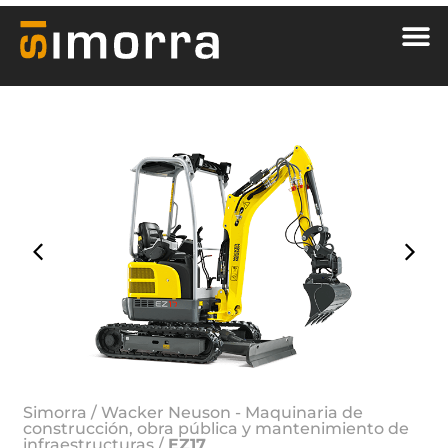
Simorra
/
Wacker Neuson - Maquinaria de
construcción, obra pública y mantenimiento de
infraestructuras
/
EZ17