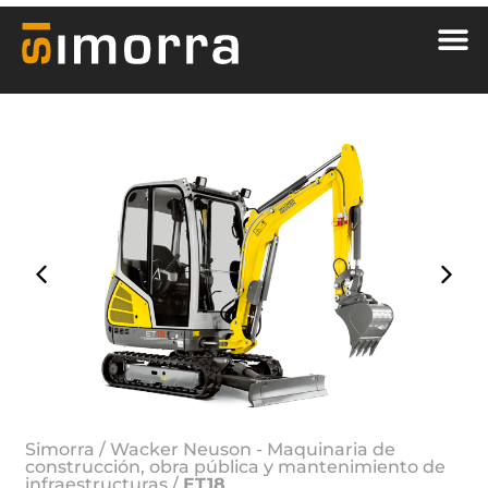
Simorra
/
Wacker Neuson - Maquinaria de
construcción, obra pública y mantenimiento de
infraestructuras
/
ET18