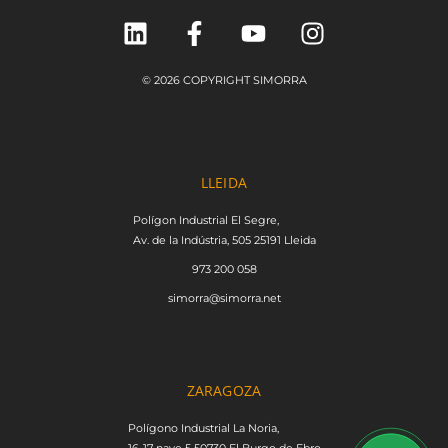
© 2026 COPYRIGHT SIMORRA
LLEIDA
Polígon Industrial El Segre,
Av. de la Indústria, 505 25191 Lleida
973 200 058
simorra@simorra.net
ZARAGOZA
Polígono Industrial La Noria,
16-17 nave 5 50730 El Burgo de Ebro