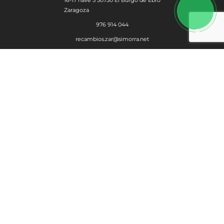
Zaragoza
976 914 044
recambios.zar@simorra.net
SERVICIOS
Alquiler
Postventa
Productos
Política de privacidad
–
Política de Cookies
–
Aviso Legal
– Desarrollado
por
Originaltec