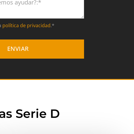
a
política de privacidad
.*
ENVIAR
as Serie D