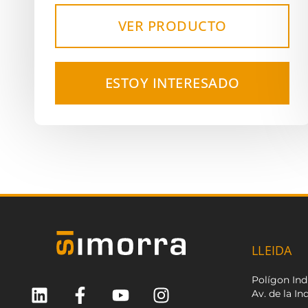
VER PRODUCTO
ESTOY INTERESADO
LLEIDA
Polígon Indu
Av. de la In