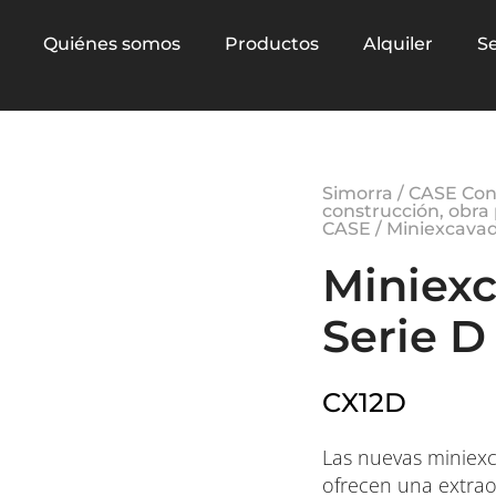
Quiénes somos
Productos
Alquiler
Se
Simorra
/
CASE Cons
construcción, obra 
CASE
/
Miniexcavad
Miniex
Serie D
CX12D
Las nuevas miniexc
ofrecen una extra