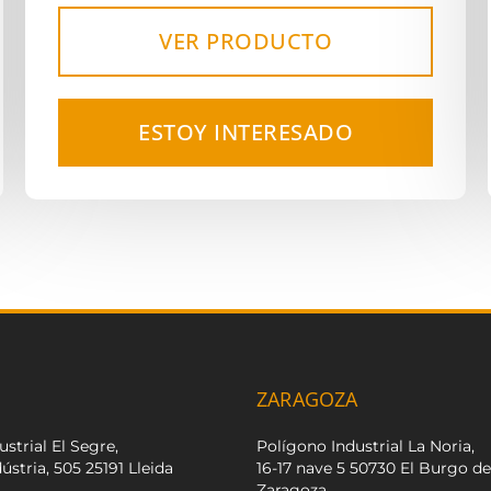
VER PRODUCTO
ESTOY INTERESADO
ZARAGOZA
strial El Segre,
Polígono Industrial La Noria,
dústria, 505 25191 Lleida
16-17 nave 5 50730 El Burgo d
Zaragoza