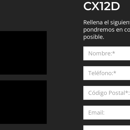
CX12D
Rellena el siguie
pondremos en con
posible.