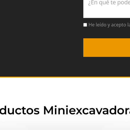
He leído y acepto l
oductos
Miniexcavador