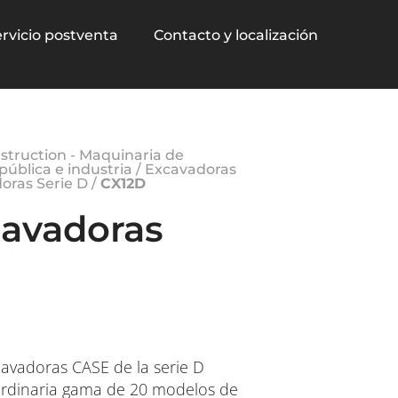
rvicio postventa
Contacto y localización
truction - Maquinaria de
pública e industria
/
Excavadoras
oras Serie D
/
CX12D
cavadoras
avadoras CASE de la serie D
ordinaria gama de 20 modelos de