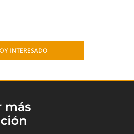
TOY INTERESADO
ar más
ción