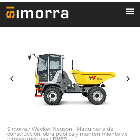
Simorra
/
Wacker Neuson - Maquinaria de
construcción, obra pública y mantenimiento de
infraestructuras
/
DV60