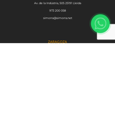
Av. de la Indústria, 505 25191 Lleida
973 200 058
simorra@simorra.net
ZARAGOZA
Polígono Industrial La Noria,
16-17 nave 5 50730 El Burgo de Ebro
Zaragoza
976 914 044
recambios.zar@simorra.net
SERVICIOS
Alquiler