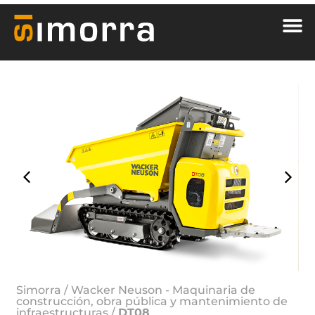
Simorra
/
Wacker Neuson - Maquinaria de
construcción, obra pública y mantenimiento de
infraestructuras
/
DT08