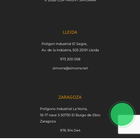
LLEIDA
Polígon Industrial El Segre,
Av. de la Indústria, 505 25191 Lleida
973 200 058
simorra@simorra.net
ZARAGOZA
Polígono Industrial La Noria,
16-17 nave 5 50730 El Burgo de Ebro
Zaragoza
976 914 044
recambios.zar@simorra.net