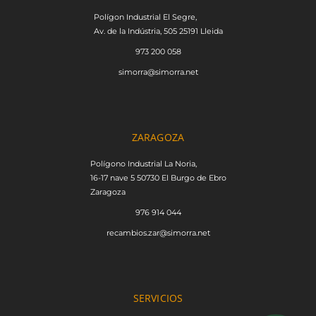
Polígon Industrial El Segre,
Av. de la Indústria, 505 25191 Lleida
973 200 058
simorra@simorra.net
ZARAGOZA
Polígono Industrial La Noria,
16-17 nave 5 50730 El Burgo de Ebro
Zaragoza
976 914 044
recambios.zar@simorra.net
SERVICIOS