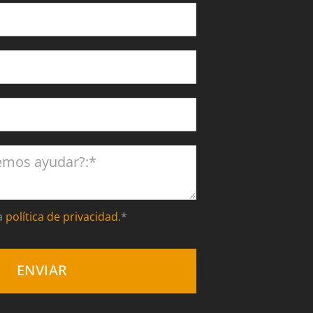
a
política de privacidad
.*
ENVIAR