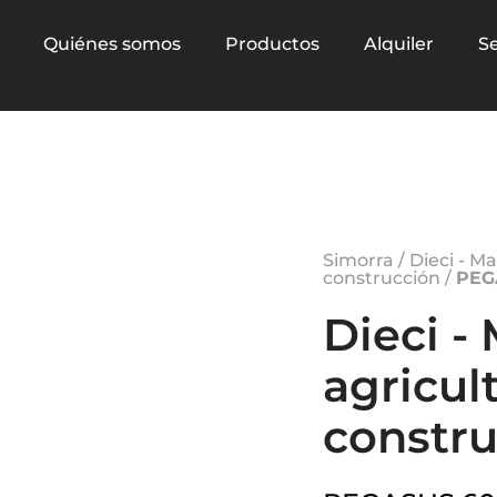
Quiénes somos
Productos
Alquiler
Se
Simorra
/
Dieci - M
construcción
/
PEG
Dieci -
agricul
constr