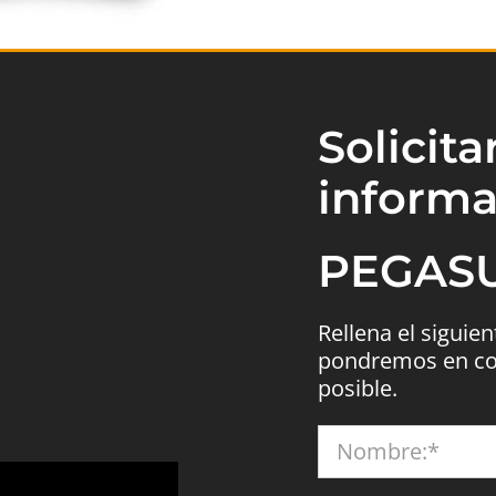
Solicit
informa
PEGASU
Rellena el siguie
pondremos en con
posible.