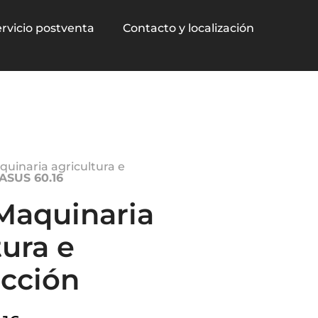
rvicio postventa
Contacto y localización
aquinaria agricultura e
ASUS 60.16
 Maquinaria
tura e
ucción