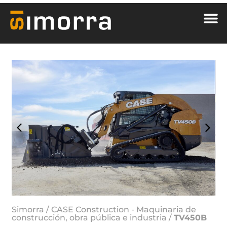
Simorra
/
CASE Construction - Maquinaria de
construcción, obra pública e industria
/
TV450B